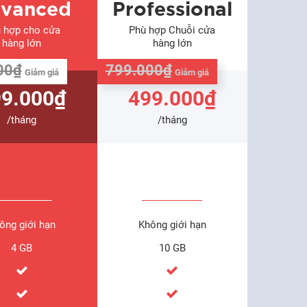
vanced
Professional
 hợp cho cửa
Phù hợp Chuỗi cửa
hàng lớn
hàng lớn
00₫
799.000₫
Giảm giá
Giảm giá
9.000₫
499.000₫
/tháng
/tháng
ông giới hạn
Không giới hạn
4 GB
10 GB