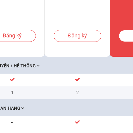
--
--
--
--
Đăng ký
Đăng ký
UYÊN / HỆ THỐNG
1
2
BÁN HÀNG
--