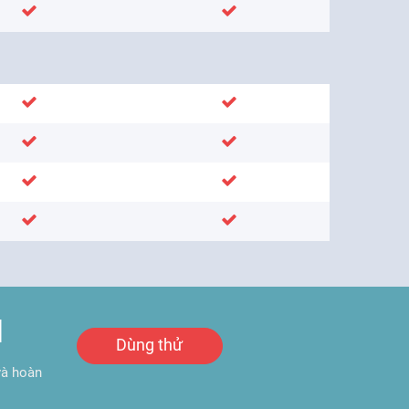
N
Dùng thử
và hoàn