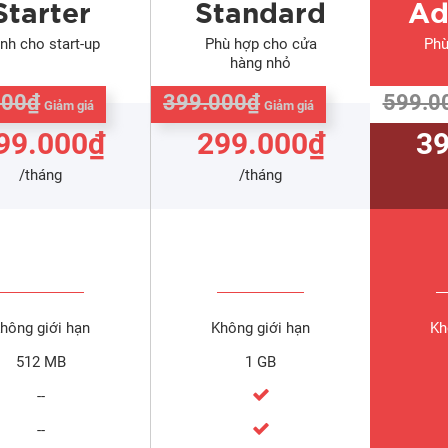
Starter
Standard
Ad
nh cho start-up
Phù hợp cho cửa
Phù
hàng nhỏ
000₫
399.000₫
599.0
Giảm giá
Giảm giá
99.000₫
299.000₫
39
/tháng
/tháng
hông giới hạn
Không giới hạn
Kh
512 MB
1 GB
--
--