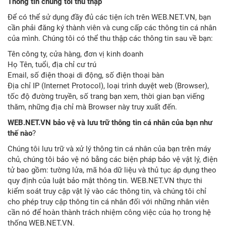
Thông tin chúng tôi thu thập
Để có thể sử dụng đầy đủ các tiện ích trên WEB.NET.VN, bạn
cần phải đăng ký thành viên và cung cấp các thông tin cá nhân
của mình. Chúng tôi có thể thu thập các thông tin sau về bạn:
Tên công ty, cửa hàng, đơn vị kinh doanh
Họ Tên, tuổi, địa chỉ cư trú
Email, số điện thoại di động, số điện thoại bàn
Địa chỉ IP (Internet Protocol), loại trình duyệt web (Browser),
tốc độ đường truyền, số trang bạn xem, thời gian bạn viếng
thăm, những địa chỉ mà Browser này truy xuất đến.
WEB.NET.VN bảo vệ và lưu trữ thông tin cá nhân của bạn như
thế nào
?
Chúng tôi lưu trữ và xử lý thông tin cá nhân của bạn trên máy
chủ, chúng tôi bảo vệ nó bằng các biện pháp bảo vệ vật lý, điện
tử bao gồm: tường lửa, mã hóa dữ liệu và thủ tục áp dụng theo
quy định của luật bảo mật thông tin. WEB.NET.VN thực thi
kiểm soát truy cập vật lý vào các thông tin, và chúng tôi chỉ
cho phép truy cập thông tin cá nhân đối với những nhân viên
cần nó để hoàn thành trách nhiệm công việc của họ trong hệ
thống WEB.NET.VN.