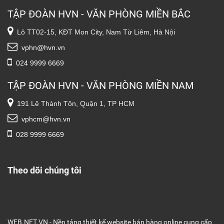
TẬP ĐOÀN HVN - VĂN PHÒNG MIỀN BẮC
Lô TT02-15, KĐT Mon City, Nam Từ Liêm, Hà Nội
vphn@hvn.vn
024 9999 6669
TẬP ĐOÀN HVN - VĂN PHÒNG MIỀN NAM
191 Lê Thánh Tôn, Quận 1, TP HCM
vphcm@hvn.vn
028 9999 6669
Theo dõi chúng tôi
WEB.NET.VN - Nền tảng thiết kế website bán hàng online cung cấp